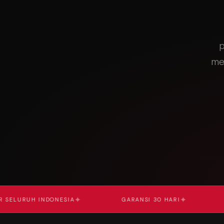
p
me
✦
✦
RUH INDONESIA
GARANSI 30 HARI
COD A