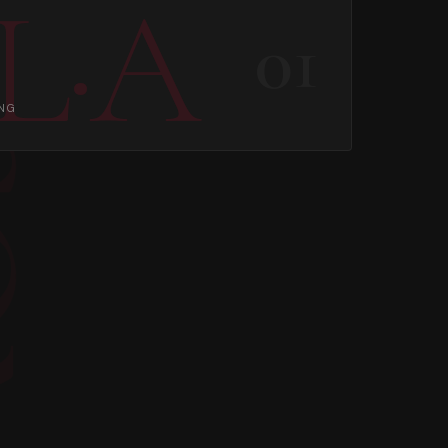
L·A
01
UNG