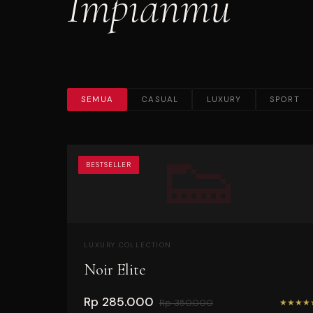
Impianmu
SEMUA
CASUAL
LUXURY
SPORT
👟
BESTSELLER
LUXURY COLLECTION
Noir Elite
Rp 285.000
★
★
★
★
Rp 350.000