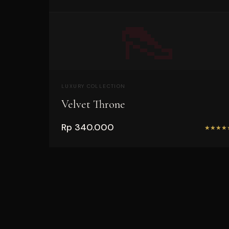
👠
LUXURY COLLECTION
Velvet Throne
Rp 340.000
★
★
★
★