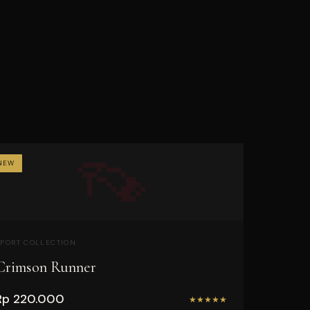
👡
NEW
SPORT COLLECTION
Crimson Runner
Rp 220.000
★
★
★
★
★