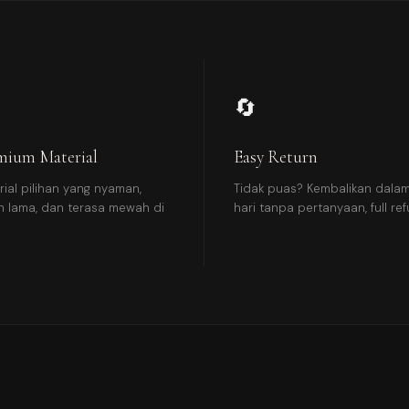
🔄
mium Material
Easy Return
rial pilihan yang nyaman,
Tidak puas? Kembalikan dala
n lama, dan terasa mewah di
hari tanpa pertanyaan, full ref