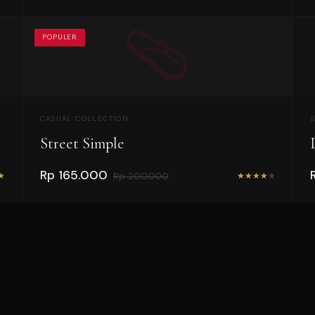
🩴
POPULER
CASUAL COLLECTION
Street Simple
Rp 165.000
★
★
★
★
★
★
Rp 200.000