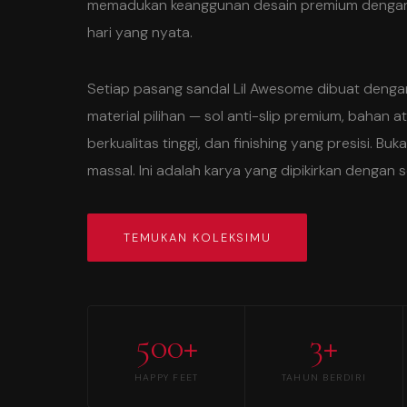
memadukan keanggunan desain premium dengan
hari yang nyata.
Setiap pasang sandal Lil Awesome dibuat deng
material pilihan — sol anti-slip premium, bahan 
berkualitas tinggi, dan finishing yang presisi. B
massal. Ini adalah karya yang dipikirkan dengan s
TEMUKAN KOLEKSIMU
500+
3+
HAPPY FEET
TAHUN BERDIRI