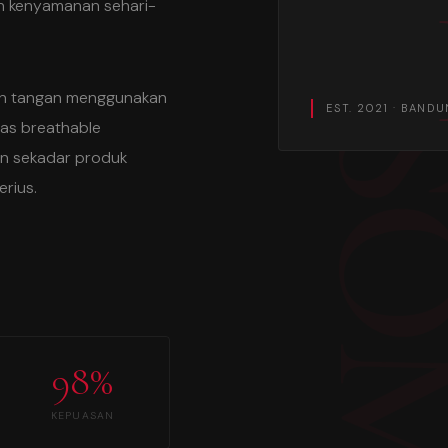
 kenyamanan sehari-
an tangan menggunakan
EST. 2021 · BAND
atas breathable
ukan sekadar produk
erius.
98%
KEPUASAN