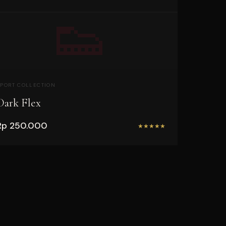
👟
SPORT COLLECTION
Dark Flex
Rp 250.000
★
★
★
★
★