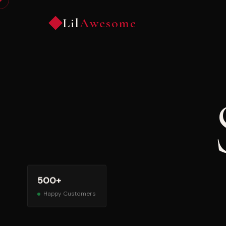
Lil
Awesome
500+
Happy Customers