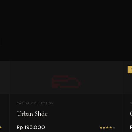
🥿
CASUAL COLLECTION
Urban Slide
Rp 195.000
★
★
★
★
★
★